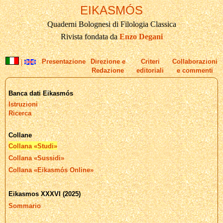
EIKASMÓS
Quaderni Bolognesi di Filologia Classica
Rivista fondata da
Enzo Degani
|
Presentazione
Direzione e
Criteri
Collaborazioni
Redazione
editoriali
e commenti
Banca dati Eikasmós
Istruzioni
Ricerca
Collane
Collana «Studi»
Collana «Sussidi»
Collana «Eikasmós Online»
Eikasmos XXXVI (2025)
Sommario